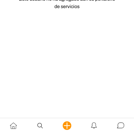
de servicios