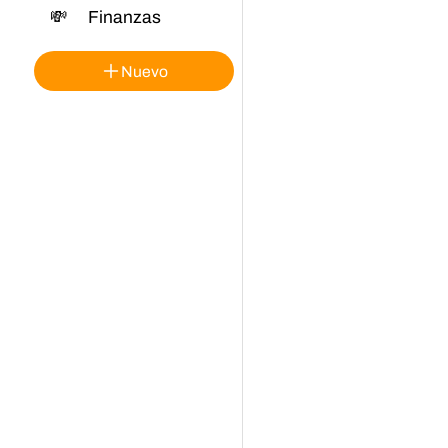
💸
Finanzas
Nuevo