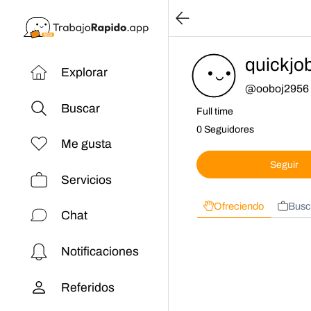
quickjo
Explorar
@
ooboj2956
Buscar
Full time
0 Seguidores
Me gusta
Seguir
Servicios
Ofreciendo
Busc
Chat
Notificaciones
Referidos