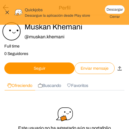
Perfil
Descargar
Quickjobs
Descargue la aplicación desde
Play store
Cerrar
Muskan Khemani
@
muskan.khemani
Full time
0 Seguidores
Seguir
Enviar mensaje
Ofreciendo
Buscando
Favoritos
Este usuario no ha agregado aún su portafolio