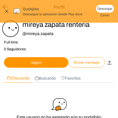
Perfil
Descargar
Quickjobs
Descargue la aplicación desde
Play store
Cerrar
mireya zapata renteria
@
mireya.zapata
Full time
0 Seguidores
Seguir
Enviar mensaje
Ofreciendo
Buscando
Favoritos
Este usuario no ha agregado aún su portafolio