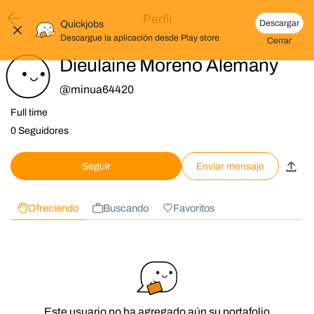
Perfil
Descargar
Quickjobs
Descargue la aplicación desde
Play store
Cerrar
Dieulaine Moreno Alemany
@
minua64420
Full time
0 Seguidores
Seguir
Enviar mensaje
Ofreciendo
Buscando
Favoritos
Este usuario no ha agregado aún su portafolio