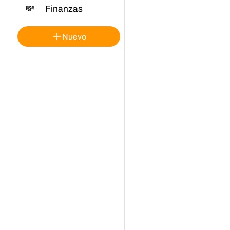
💸
Finanzas
Nuevo