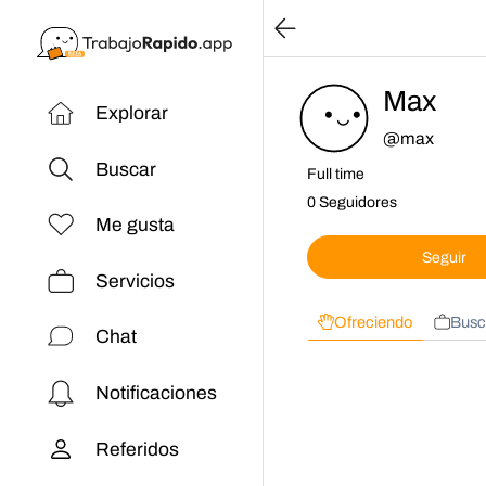
Max
Explorar
@
max
Buscar
Full time
0 Seguidores
Me gusta
Seguir
Servicios
Ofreciendo
Busc
Chat
Notificaciones
Referidos