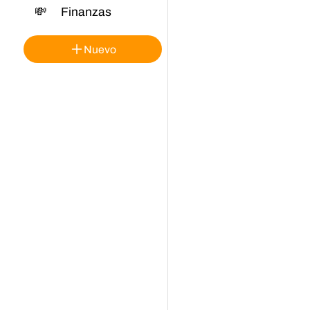
💸
Finanzas
Nuevo