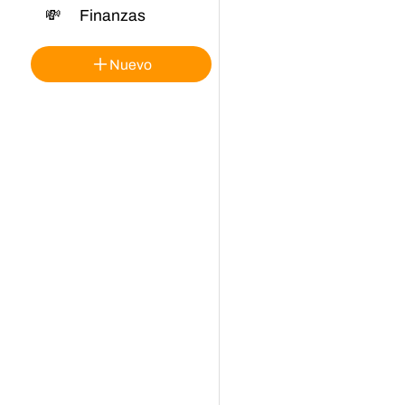
💸
Finanzas
Nuevo