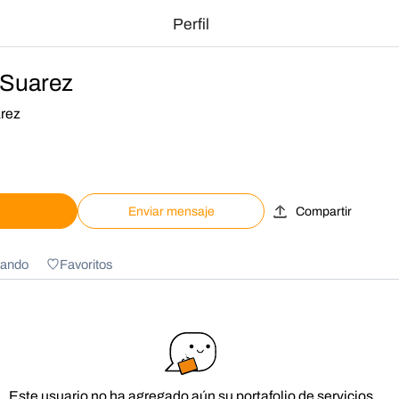
Perfil
 Suarez
arez
Enviar mensaje
Compartir
ando
Favoritos
Este usuario no ha agregado aún su portafolio de servicios