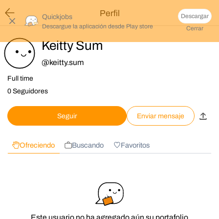
Perfil
Descargar
Quickjobs
Descargue la aplicación desde
Play store
Cerrar
Keitty Sum
@
keitty.sum
Full time
0 Seguidores
Seguir
Enviar mensaje
Ofreciendo
Buscando
Favoritos
Este usuario no ha agregado aún su portafolio