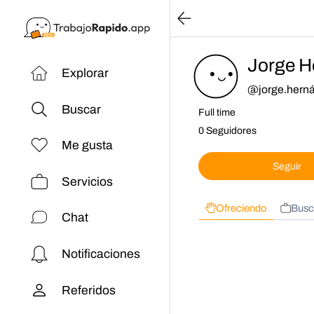
Jorge H
Explorar
@
jorge.hern
Buscar
Full time
0 Seguidores
Me gusta
Seguir
Servicios
Ofreciendo
Busc
Chat
Notificaciones
Referidos