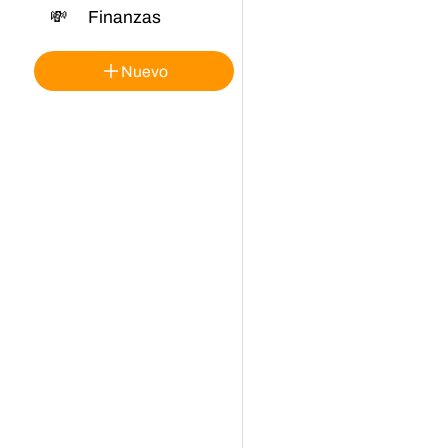
💸
Finanzas
Nuevo