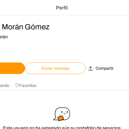
Perfil
s Morán Gómez
orán
Enviar mensaje
Compartir
ando
Favoritos
Este usuario no ha agregado aún su portafolio de servicios