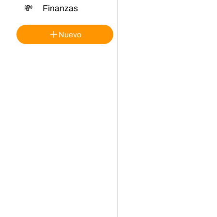
💸
Finanzas
Nuevo