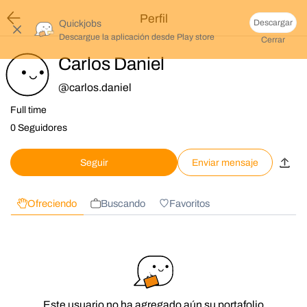
Perfil
Descargar
Quickjobs
Descargue la aplicación desde
Play store
Cerrar
Carlos Daniel
@
carlos.daniel
Full time
0 Seguidores
Seguir
Enviar mensaje
Ofreciendo
Buscando
Favoritos
Este usuario no ha agregado aún su portafolio