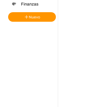
💸
Finanzas
Nuevo