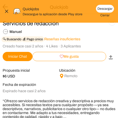
Quickjob
Descargar
Quickjobs
Descargue la aplicación desde
Play store
Cerrar
Servicios de redacción
Manuel
Reseñas insuficientes
🔍 Buscando
💰 Pago único
Creado
hace casi 2 años
·
4
Likes
·
3
Aplicantes
Iniciar Chat
Me gusta
Propuesta inicial
Ubicación
Remoto
$
6
USD
Fecha de expiración
Expirado hace casi 2 años
“Ofrezco servicios de redacción creativa y descriptiva a precios muy 
accesibles. Si necesitas textos para cualquier propósito —ya sea 
descriptivos, narrativos, publicitarios o cualquier otro tipo— no dudes 
en contactarme. Me adapto a tus necesidades, entregando 
contenido de calidad, rápido y a bajo ...