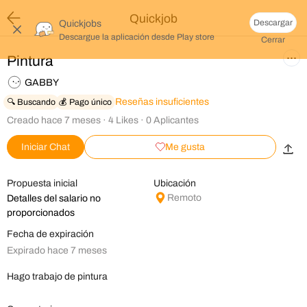
Quickjob
Descargar
Quickjobs
Descargue la aplicación desde
Play store
Cerrar
Pintura
GABBY
Reseñas insuficientes
🔍 Buscando
💰 Pago único
Creado
hace 7 meses
·
4
Likes
·
0
Aplicantes
Iniciar Chat
Me gusta
Propuesta inicial
Ubicación
Remoto
Detalles del salario no
proporcionados
Fecha de expiración
Expirado hace 7 meses
Hago trabajo de pintura